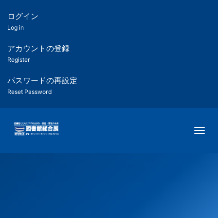
メ
イ
ログイン
匿
ン
Log in
コ
名
ン
アカウントの登録
ユ
テ
Register
ン
ー
ツ
パスワードの再設定
に
Reset Password
ザ
移
動
ー
Togg
用
メ
ニ
ュ
ー