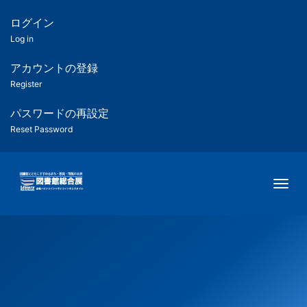
メ
イ
ログイン
匿
ン
Log in
コ
名
ン
アカウントの登録
ユ
テ
Register
ン
ー
ツ
パスワードの再設定
に
Reset Password
ザ
移
動
ー
Togg
用
メ
ニ
ュ
ー