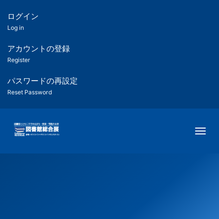
メ
イ
ログイン
匿
ン
Log in
コ
名
ン
アカウントの登録
ユ
テ
Register
ン
ー
ツ
パスワードの再設定
に
Reset Password
ザ
移
動
ー
Togg
用
メ
ニ
ュ
ー