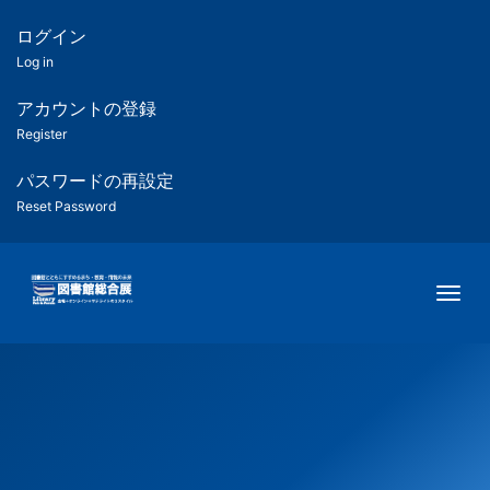
メ
イ
ログイン
匿
ン
Log in
コ
名
ン
アカウントの登録
ユ
テ
Register
ン
ー
ツ
パスワードの再設定
に
Reset Password
ザ
移
動
ー
Togg
用
メ
ニ
ュ
ー