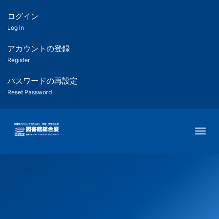
メ
イ
ログイン
匿
ン
Log in
コ
名
ン
アカウントの登録
ユ
テ
Register
ン
ー
ツ
パスワードの再設定
に
Reset Password
ザ
移
動
ー
Togg
用
メ
ニ
ュ
ー