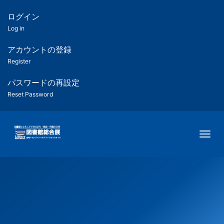
メ
イ
ログイン
匿
ン
Log in
コ
名
ン
アカウントの登録
ユ
テ
Register
ン
ー
ツ
パスワードの再設定
に
Reset Password
ザ
移
動
ー
Togg
用
メ
ニ
ュ
ー