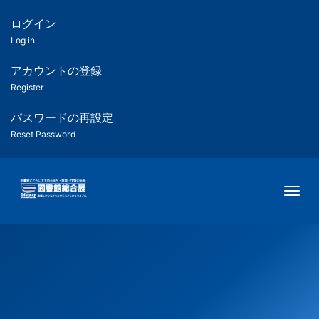
メ
イ
ログイン
匿
ン
Log in
コ
名
ン
アカウントの登録
ユ
テ
Register
ン
ー
ツ
パスワードの再設定
に
Reset Password
ザ
移
動
ー
Togg
用
メ
ニ
ュ
ー