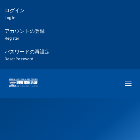
メ
イ
ログイン
匿
ン
Log in
コ
名
ン
アカウントの登録
ユ
テ
Register
ン
ー
ツ
パスワードの再設定
に
Reset Password
ザ
移
動
ー
Togg
用
メ
ニ
ュ
ー