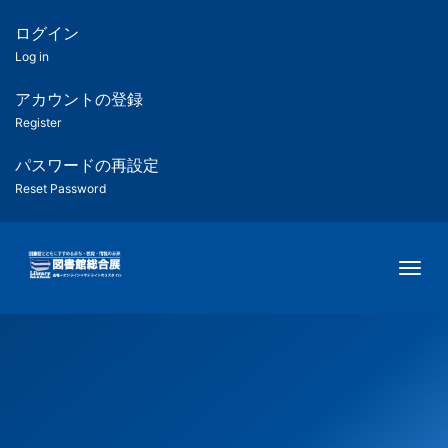
メ
イ
ログイン
匿
ン
Log in
コ
名
ン
アカウントの登録
ユ
テ
Register
ン
ー
ツ
パスワードの再設定
に
Reset Password
ザ
移
動
ー
Togg
用
メ
ニ
ュ
ー