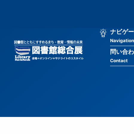
メ
匿
イ
ン
名
コ
ン
メ
ナビゲー
ユ
テ
Navigation
イ
ン
ー
ツ
問い合わ
ン
ザ
に
Contact
移
ナ
ー
動
ビ
用
ゲ
メ
ー
ニ
シ
ュ
ョ
ー