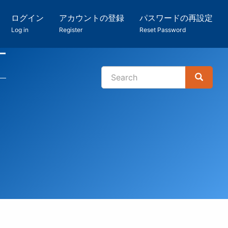
ログイン
アカウントの登録
パスワードの再設定
Log in
Register
Reset Password
ー
Search
Search
検
索
用