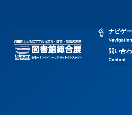
メ
匿
イ
ン
名
コ
ン
メ
ナビゲー
ユ
テ
Navigation
イ
ン
ー
ツ
問い合わ
ン
ザ
に
Contact
移
ナ
ー
動
ビ
用
ゲ
メ
ー
ニ
シ
ュ
ョ
ー