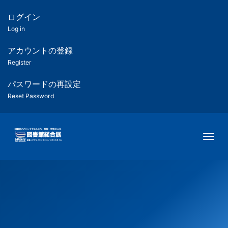
メ
イ
ログイン
匿
ン
Log in
コ
名
ン
アカウントの登録
ユ
テ
Register
ン
ー
ツ
パスワードの再設定
に
Reset Password
ザ
移
動
ー
Togg
用
メ
ニ
ュ
ー