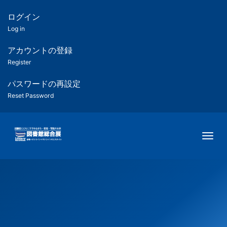
メ
イ
ログイン
匿
ン
Log in
コ
名
ン
アカウントの登録
ユ
テ
Register
ン
ー
ツ
パスワードの再設定
に
Reset Password
ザ
移
動
ー
Togg
用
メ
ニ
ュ
ー