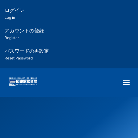
メ
イ
ログイン
匿
ン
Log in
コ
名
ン
アカウントの登録
ユ
テ
Register
ン
ー
ツ
パスワードの再設定
に
Reset Password
ザ
移
動
ー
Togg
用
メ
ニ
ュ
ー