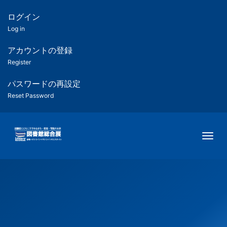
メ
イ
ログイン
匿
ン
Log in
コ
名
ン
アカウントの登録
ユ
テ
Register
ン
ー
ツ
パスワードの再設定
に
Reset Password
ザ
移
動
ー
Togg
用
メ
ニ
ュ
ー