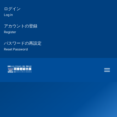
メ
イ
ログイン
匿
ン
Log in
コ
名
ン
アカウントの登録
ユ
テ
Register
ン
ー
ツ
パスワードの再設定
に
Reset Password
ザ
移
動
ー
Togg
用
メ
ニ
ュ
ー