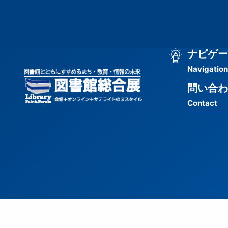
メ
匿
イ
ン
名
コ
ン
メ
ナビゲー
ユ
テ
Navigation
イ
ン
ー
ツ
問い合わ
ン
ザ
に
Contact
移
ナ
ー
動
ビ
用
ゲ
メ
ー
ニ
シ
ュ
ョ
ー