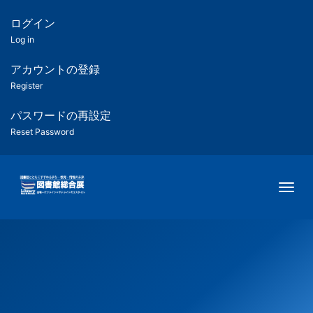
メ
イ
ログイン
匿
ン
Log in
コ
名
ン
アカウントの登録
ユ
テ
Register
ン
ー
ツ
パスワードの再設定
に
Reset Password
ザ
移
動
ー
Togg
用
メ
ニ
ュ
ー