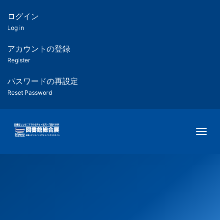
メ
イ
ログイン
匿
ン
Log in
コ
名
ン
アカウントの登録
ユ
テ
Register
ン
ー
ツ
パスワードの再設定
に
Reset Password
ザ
移
動
ー
Togg
用
メ
ニ
ュ
ー