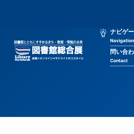
メ
匿
イ
ン
名
コ
ン
メ
ナビゲー
ユ
テ
Navigation
イ
ン
ー
ツ
問い合わ
ン
ザ
に
Contact
移
ナ
ー
動
ビ
用
ゲ
メ
ー
ニ
シ
ュ
ョ
ー