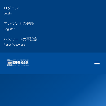
メ
イ
ログイン
匿
ン
Log in
コ
名
ン
アカウントの登録
ユ
テ
Register
ン
ー
ツ
パスワードの再設定
に
Reset Password
ザ
移
動
ー
Togg
用
メ
ニ
ュ
ー