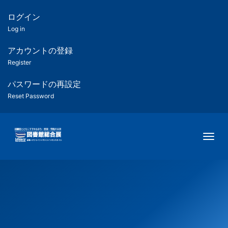
メ
イ
ログイン
匿
ン
Log in
コ
名
ン
アカウントの登録
ユ
テ
Register
ン
ー
ツ
パスワードの再設定
に
Reset Password
ザ
移
動
ー
Togg
用
メ
ニ
ュ
ー