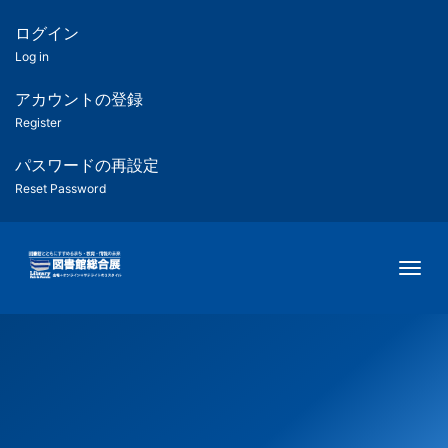
メ
イ
ログイン
匿
ン
Log in
コ
名
ン
アカウントの登録
ユ
テ
Register
ン
ー
ツ
パスワードの再設定
に
Reset Password
ザ
移
動
ー
Togg
用
メ
ニ
ュ
ー