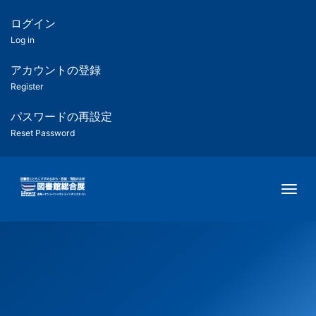
メ
イ
ログイン
匿
ン
Log in
コ
名
ン
アカウントの登録
ユ
テ
Register
ン
ー
ツ
パスワードの再設定
に
Reset Password
ザ
移
動
ー
Togg
用
メ
ニ
ュ
ー