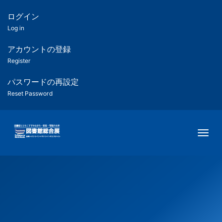
メ
イ
ログイン
匿
ン
Log in
コ
名
ン
アカウントの登録
ユ
テ
Register
ン
ー
ツ
パスワードの再設定
に
Reset Password
ザ
移
動
ー
Togg
用
メ
ニ
ュ
ー