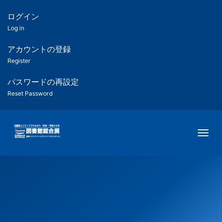
メ
イ
ログイン
匿
ン
Log in
コ
名
ン
アカウントの登録
ユ
テ
Register
ン
ー
ツ
パスワードの再設定
に
Reset Password
ザ
移
動
ー
Togg
用
メ
ニ
ュ
ー