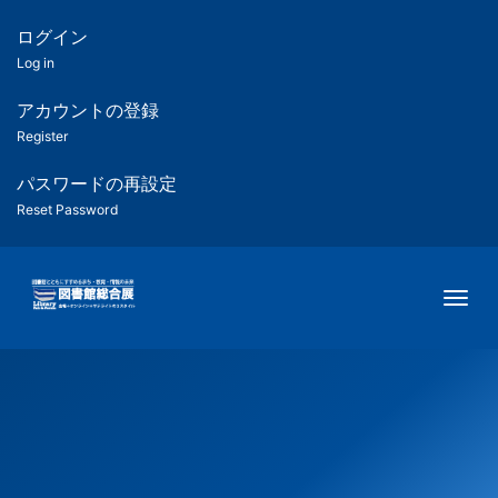
メ
イ
ログイン
匿
ン
Log in
コ
名
ン
アカウントの登録
ユ
テ
Register
ン
ー
ツ
パスワードの再設定
に
Reset Password
ザ
移
動
ー
Togg
用
メ
ニ
ュ
ー