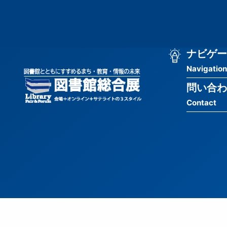
メ
匿
イ
ン
名
コ
ン
メ
ナビゲー
ユ
テ
Navigation
イ
ン
ー
ツ
問い合わ
ン
ザ
に
Contact
移
ナ
ー
動
ビ
用
ゲ
メ
ー
ニ
シ
ュ
ョ
ー