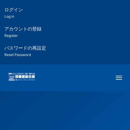
メ
イ
ログイン
匿
ン
Log in
コ
名
ン
アカウントの登録
ユ
テ
Register
ン
ー
ツ
パスワードの再設定
に
Reset Password
ザ
移
動
ー
Togg
用
メ
ニ
ュ
ー