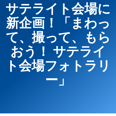
サテライト会場に
新企画！「まわっ
て、撮って、もら
おう！ サテライ
ト会場フォトラリ
ー」