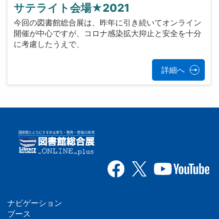
サテライト会場★2021
今回の図書館総合展は、昨年に引き続いてオンライン
開催が中心ですが、コロナ感染拡大抑止と安全を十分
に考慮したうえで、
詳細へ
ナビゲーション
フ
ブース