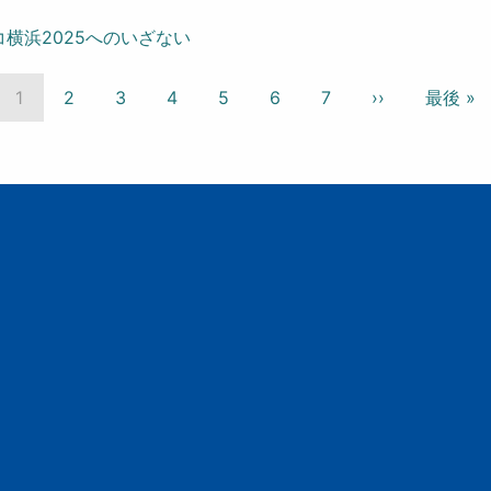
横浜2025へのいざない
カ
1
Page
2
Page
3
Page
4
Page
5
Page
6
Page
7
次
››
最
最後 »
レ
ペ
終
ン
ー
ペ
ト
ジ
ー
ペ
ジ
ー
ジ