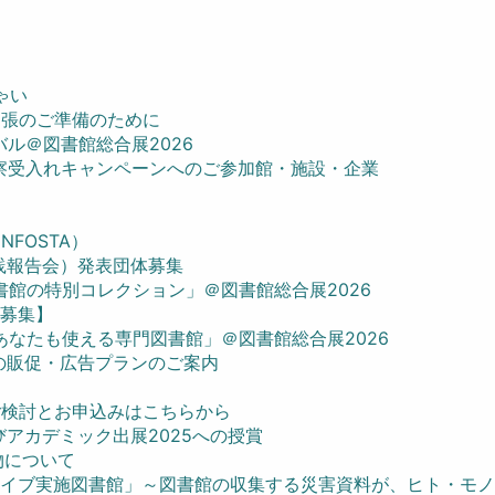
ゃい
出張のご準備のために
ル＠図書館総合展2026
察受入れキャンペーンへのご参加館・施設・企業
FOSTA）
践報告会）発表団体募集
館の特別コレクション」＠図書館総合展2026
【募集】
なたも使える専門図書館」＠図書館総合展2026
の販促・広告プランのご案内
ご検討とお申込みはこちらから
アカデミック出展2025への授賞
物について
ーカイブ実施図書館」～図書館の収集する災害資料が、ヒト・モ