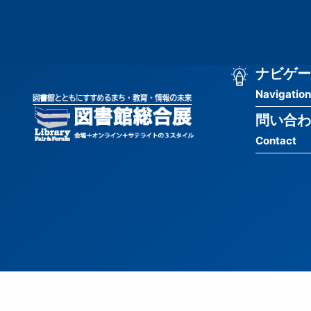
メ
匿
イ
ン
名
コ
ン
メ
ナビゲー
ユ
テ
Navigation
イ
ン
ー
ツ
問い合わ
ン
ザ
に
Contact
移
ナ
ー
動
ビ
用
ゲ
メ
ー
ニ
シ
ュ
ョ
ー