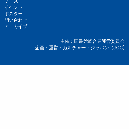
フ
ブース
イベント
ッ
ポスター
問い合わせ
タ
アーカイブ
ー
主催：図書館総合展運営委員会
企画・運営：カルチャー・ジャパン（JCC)