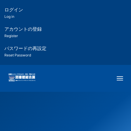
メ
イ
ログイン
匿
ン
Log in
コ
名
ン
アカウントの登録
ユ
テ
Register
ン
ー
ツ
パスワードの再設定
に
Reset Password
ザ
移
動
ー
Togg
用
メ
ニ
ュ
ー