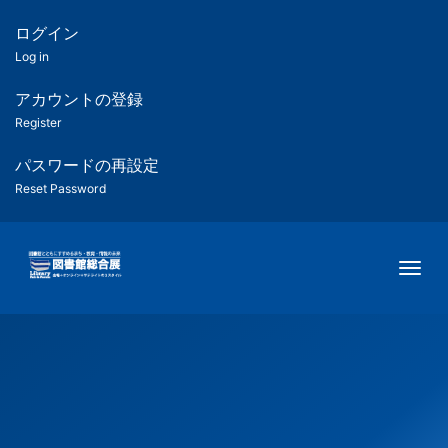
メ
イ
ログイン
匿
ン
Log in
コ
名
ン
アカウントの登録
ユ
テ
Register
ン
ー
ツ
パスワードの再設定
に
Reset Password
ザ
移
動
ー
Togg
用
メ
ニ
ュ
ー