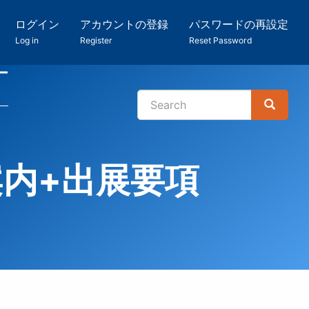
ログイン
アカウントの登録
パスワードの再設定
Log in
Register
Reset Password
ー
Search
Search
検
索
案内+出展要項