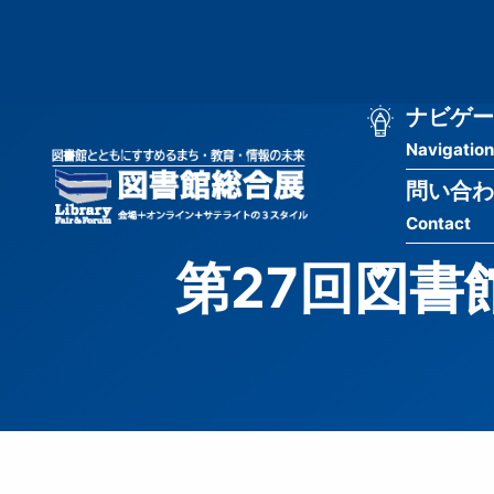
メ
匿
イ
ン
名
コ
ン
メ
ナビゲー
ユ
テ
Navigation
イ
ン
ー
ツ
問い合わ
ン
ザ
に
Contact
移
ナ
ー
動
第27回図書
ビ
用
ゲ
メ
ー
ニ
シ
ュ
ョ
ー