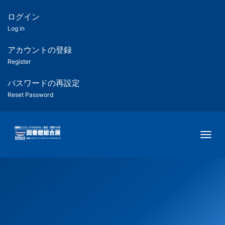
メ
イ
ログイン
匿
ン
Log in
コ
名
ン
アカウントの登録
ユ
テ
Register
ン
ー
ツ
パスワードの再設定
に
Reset Password
ザ
移
動
ー
Togg
用
メ
ニ
ュ
ー