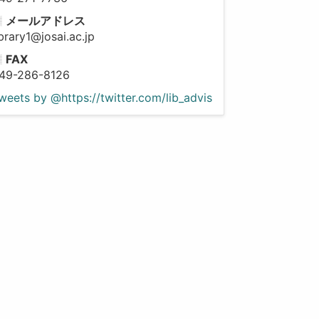
メールアドレス
ibrary1@josai.ac.jp
FAX
49-286-8126
weets by @https://twitter.com/lib_advis