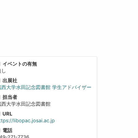
イベントの有無
無し
出展社
城西大学水田記念図書館 学生アドバイザー
担当者
城西大学水田記念図書館
URL
ttps://libopac.josai.ac.jp
電話
49-271-7736