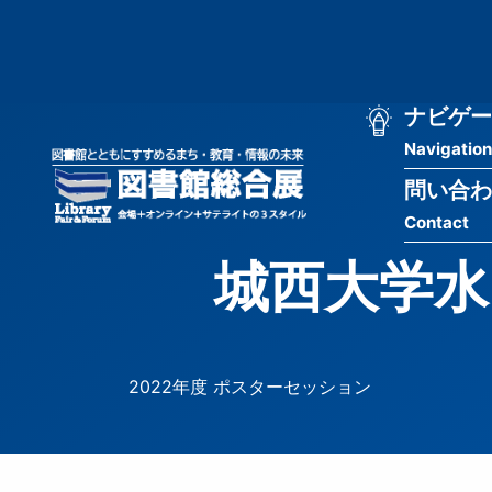
メ
匿
イ
ン
名
コ
ン
メ
ナビゲー
ユ
テ
Navigation
イ
ン
ー
ツ
問い合わ
ン
ザ
に
Contact
移
ナ
ー
動
城西大学水
ビ
用
ゲ
メ
ー
ニ
2022年度 ポスターセッション
シ
ュ
ョ
ー