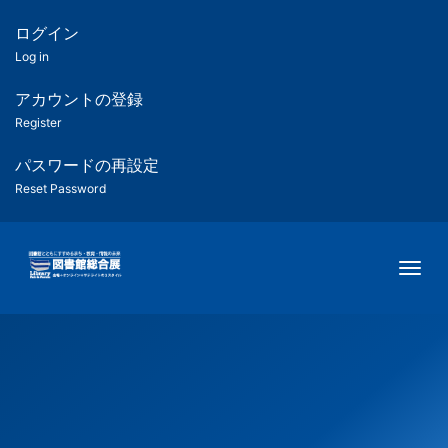
メ
イ
ログイン
匿
ン
Log in
コ
名
ン
アカウントの登録
ユ
テ
Register
ン
ー
ツ
パスワードの再設定
に
Reset Password
ザ
移
動
ー
Togg
用
メ
ニ
ュ
ー