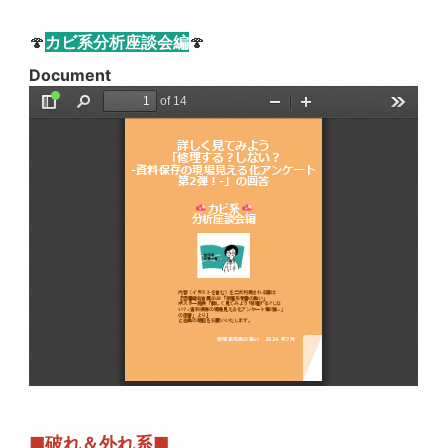
🍄
カビ系
分析座談会編
🍄
Document
■破れ＆外れ系■