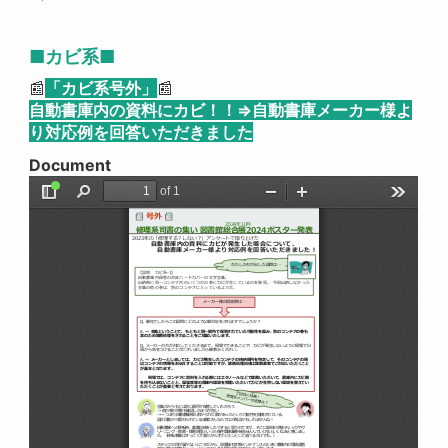
■カビ系■
📰
「
カビ系号外」
📰
自動書庫内の資料にカビ！！⇒自動書庫メーカー様よ
り対応例を回答いただきました
Document