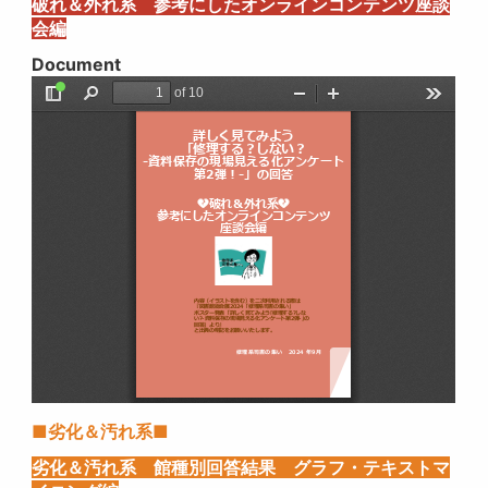
破れ＆外れ系 参考にしたオンラインコンテンツ座談
会編
Document
■劣化＆汚れ系■
劣化＆汚れ系 館種別回答結果 グラフ・テキストマ