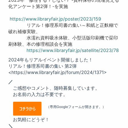
2023年 修理する？しない？ -資料保存の現場見える
化アンケート第2弾！-を実施
https://www.libraryfair.jp/poster/2023/159
リアル！修理系司書の集い～和紙と正麩糊で
破れ補修実験、
水濡れ資料吸水体験、小型活版印刷機で栞印
刷体験、本の修理相談会を実施
https://www.libraryfair.jp/satellite/2023/78
2024年もリアルイベント開催しました！
リアル！修理系司書の集い 第2弾
<
https://www.libraryfair.jp/forum/2024/1371
>
／
ご感想やコメント、随時募集しています。
お名前の入力は不要です。
（専用Googleフォームが開きます。）
お気軽にどうぞ！
＼