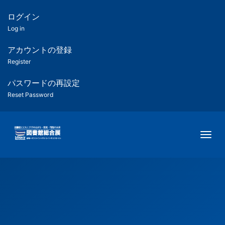
メ
イ
ログイン
匿
ン
Log in
コ
名
ン
アカウントの登録
ユ
テ
Register
ン
ー
ツ
パスワードの再設定
に
Reset Password
ザ
移
動
ー
Togg
用
メ
ニ
ュ
ー