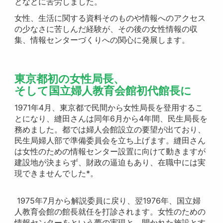
となどに苦労しました。
女性、生活に関する資料そのものや情報へのアクセス
の少なさに苦しんだ経験が、その後の女性情報の収
集、情報センターづくりへの関心に発展します。
東京都初の女性局長、
そして国立婦人教育会館初代館長に
1971年4月、東京都で民間から女性局長を登用するこ
とになり、縫田さんは同年6月から4年間、民生局長を
務めました。都では婦人会館設立の要望が出ており、
民生局婦人部で準備委員会を立ち上げます。縫田さん
は女性のための情報センター設置に向けて動きますが
建設地が決まらず、財政の逼迫もあり、在職中には実
現できませんでした*。
1975年7月から解説委員に戻り、翌1976年、国立婦
人教育会館の館長就任を打診されます。女性のための
情報センターをという夢の実現と、開かれた施設とす