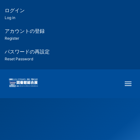
メ
イ
ログイン
匿
ン
Log in
コ
名
ン
アカウントの登録
ユ
テ
Register
ン
ー
ツ
パスワードの再設定
に
Reset Password
ザ
移
動
ー
Togg
用
メ
ニ
ュ
ー