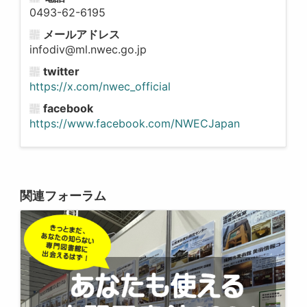
0493-62-6195
メールアドレス
infodiv@ml.nwec.go.jp
twitter
https://x.com/nwec_official
facebook
https://www.facebook.com/NWECJapan
関連フォーラム