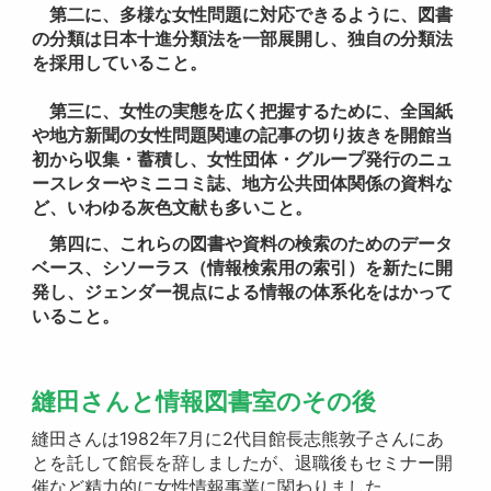
第二に、多様な女性問題に対応できるように、図書
の分類は日本十進分類法を一部展開し、独自の分類法
を採用していること。
第三に、女性の実態を広く把握するために、全国紙
や地方新聞の女性問題関連の記事の切り抜きを開館当
初から収集・蓄積し、女性団体・グループ発行のニュ
ースレターやミニコミ誌、地方公共団体関係の資料な
ど、いわゆる灰色文献も多いこと。
第四に、これらの図書や資料の検索のためのデータ
ベース、シソーラス（情報検索用の索引）を新たに開
発し、ジェンダー視点による情報の体系化をはかって
いること。
縫田さんと情報図書室のその後
縫田さんは1982年7月に2代目館長志熊敦子さんにあ
とを託して館長を辞しましたが、退職後もセミナー開
催など精力的に女性情報事業に関わりました。