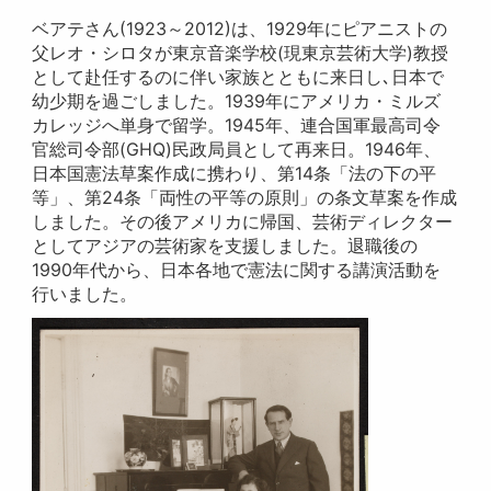
ベアテさん(1923～2012)は、1929年にピアニストの
父レオ・シロタが東京音楽学校(現東京芸術大学)教授
として赴任するのに伴い家族とともに来日し､日本で
幼少期を過ごしました。1939年にアメリカ・ミルズ
カレッジへ単身で留学。1945年、連合国軍最高司令
官総司令部(GHQ)民政局員として再来日。1946年、
日本国憲法草案作成に携わり、第14条「法の下の平
等」、第24条「両性の平等の原則」の条文草案を作成
しました。その後アメリカに帰国、芸術ディレクター
としてアジアの芸術家を支援しました。退職後の
1990年代から、日本各地で憲法に関する講演活動を
行いました。