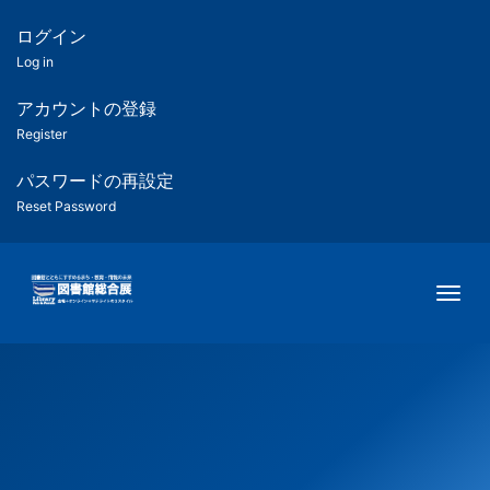
メ
イ
ログイン
匿
ン
Log in
名
コ
ン
アカウントの登録
ユ
テ
Register
ン
ー
ツ
パスワードの再設定
に
Reset Password
ザ
移
動
ー
用
Togg
メ
ニ
ュ
ー