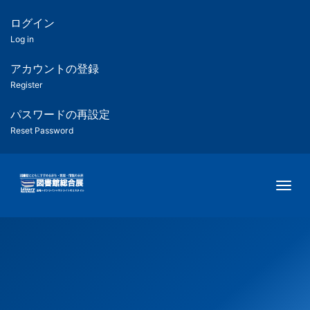
メ
イ
ログイン
匿
ン
Log in
コ
名
ン
アカウントの登録
ユ
テ
Register
ン
ー
ツ
パスワードの再設定
に
Reset Password
ザ
移
動
ー
Togg
用
メ
ニ
ュ
ー