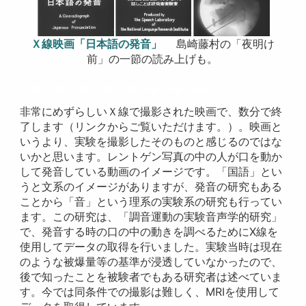
Ｘ線映画「日本語の発音」
島崎藤村の「夜明け
前」の一節の読み上げも。
◇◆◇◆◇◆◇◆◇◆◇◆◇◆◇◆◇
非常にめずらしいＸ線で撮影された映画で、数分で終
了します（リンクからご覧いただけます。）。映画と
いうより、実験を撮影したそのものと感じるのではな
いかと思います。レントゲン写真の中の人が口を動か
して発音している動画のイメージです。「国語」とい
うと文系のイメージがありますが、発音の研究もある
ことから「音」という理系の実験系の研究も行ってい
ます。この研究は、「調音運動の実験音声学的研究」
で、発音する時の口の中の動きを調べるためにX線を
使用してデータの取得を行いました。実験当時は現在
のような被爆量等の基準が浸透していなかったので、
後で知ったことを被験者でもある研究者は述べていま
す。今では同条件での撮影は難しく、MRIを使用して