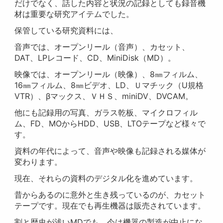
だけでなく、話した内容と状況の記録としても録音機
材は重要な研究アイテムでした。
保管している研究資料には、
音声では、オープンリール（音声）、カセット、
DAT、LPレコード、CD、MiniDisk（MD）。
映像では、オープンリール（映像）、8㎜フィルム、
16㎜フィルム、8㎜ビデオ、LD、Ｕマチック（U規格
VTR）、βマックス、ＶＨＳ、miniDV、DVCAM。
他にも記録用の写真、ガラス乾板、マイクロフィル
ム、FD、MOからHDD、USB、LTOテープなど様々で
す。
資料の年代によって、音声や映像も記録される媒体が
変わります。
現在、それらの資料のデジタル化を進めています。
昔からあるのに意外と生き残っているのが、カセット
テープです。現在でも再生機器は販売されています。
割と歴史が浅いMDでも、今は機器の製造が中止にな