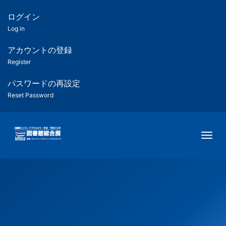
メ
イ
ログイン
匿
ン
Log in
コ
名
ン
アカウントの登録
ユ
テ
Register
ン
ー
ツ
パスワードの再設定
に
Reset Password
ザ
移
動
ー
Togg
用
メ
ニ
ュ
ー