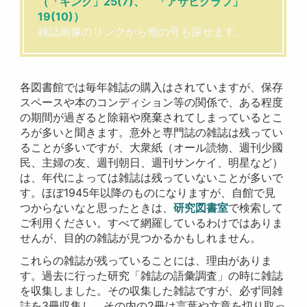
（「キング」25(7)、 「アサヒグラフ」
19(10)）
雑誌画像のリンクから他の号も探せます。
各図書館では毎年雑誌の購入はされていますが、保存
スペースや本のコンディション等の関係で、ある程度
の期間が過ぎると除籍や廃棄されてしまっているとこ
ろが多いと聞きます。意外と専門誌の雑誌は残ってい
ることが多いですが、大衆紙（オール読物、週刊少國
民、主婦の友、週刊朝日、週刊サンケイ、明星など）
は、年代によっては雑誌は残っていないことが多いで
す。ほぼ1945年以降のものになりますが、自館で見
つからないなと思ったときは、
研究図書室
で検索して
ご利用ください。すべて網羅しているわけではありま
せんが、目的の雑誌が見つかるかもしれません。
これらの雑誌が残っていることには、理由がありま
す。過去に行った研究「雑誌の語彙調査」の時に雑誌
を収集しました。その収集した雑誌ですが、必ず同雑
誌を3冊収集し、その内の2冊は言葉や文章を切り取っ