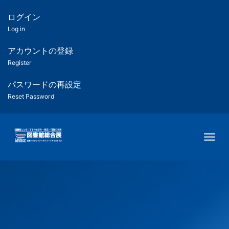
メ
イ
ログイン
匿
ン
Log in
コ
名
ン
アカウントの登録
ユ
テ
Register
ン
ー
ツ
パスワードの再設定
に
Reset Password
ザ
移
動
ー
Togg
用
メ
ニ
ュ
ー