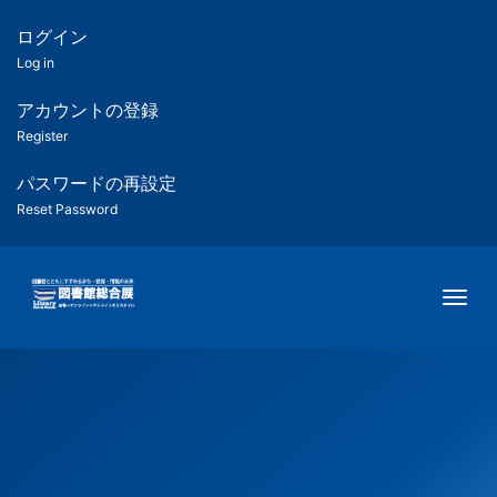
メ
イ
ログイン
匿
ン
Log in
コ
名
ン
アカウントの登録
ユ
テ
Register
ン
ー
ツ
パスワードの再設定
に
Reset Password
ザ
移
動
ー
Togg
用
メ
ニ
ュ
ー