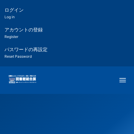
メ
イ
ログイン
匿
ン
Log in
コ
名
ン
アカウントの登録
ユ
テ
Register
ン
ー
ツ
パスワードの再設定
に
Reset Password
ザ
移
動
ー
Togg
用
メ
ニ
ュ
ー