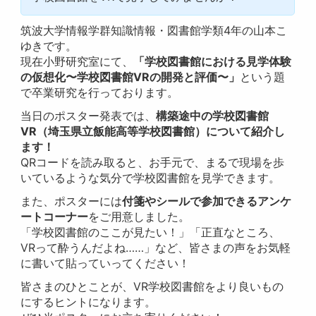
筑波大学情報学群知識情報・図書館学類4年の山本こ
ゆきです。
現在小野研究室にて、
「学校図書館における見学体験
の仮想化〜学校図書館VRの開発と評価〜」
という題
で卒業研究を行っております。
当日のポスター発表では、
構築途中の学校図書館
VR（埼玉県立飯能高等学校図書館）について紹介し
ます！
QRコードを読み取ると、お手元で、まるで現場を歩
いているような気分で学校図書館を見学できます。
また、ポスターには
付箋やシールで参加できるアンケ
ートコーナー
をご用意しました。
「学校図書館のここが見たい！」「正直なところ、
VRって酔うんだよね……」など、皆さまの声をお気軽
に書いて貼っていってください！
皆さまのひとことが、VR学校図書館をより良いもの
にするヒントになります。