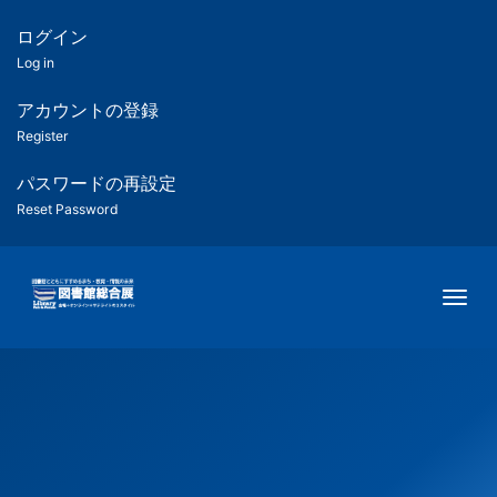
メ
イ
ログイン
匿
ン
Log in
コ
名
ン
アカウントの登録
ユ
テ
Register
ン
ー
ツ
パスワードの再設定
に
Reset Password
ザ
移
動
ー
Togg
用
メ
ニ
ュ
ー