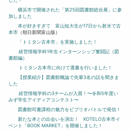
した！
横浜市で開催された「第25回図書館総合展」に参
加しました
本が好きすぎて 富山短大生が17日から射水で古
本市
（朝日新聞富山版）
「トミタン古本市」を実施しました！
経営情報学科1年生インターンシップ奮闘記（図
書館編）
トミタン古本市に向けて選書を行いました！
【授業紹介】図書館概論で先輩3名の話を聞きま
した
経営情報学科の3チームが入賞！〜令和5年度い
みず学生アイディアコンテスト〜
図書館司書課程の魅力をビブリオバトルで発信！
新たな本との出会いを演出！ KOTELO古本市イ
ベント「BOOK MARKET」を開催しました！