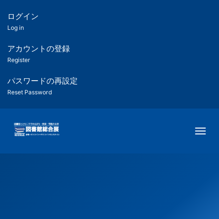
メ
イ
ログイン
匿
ン
Log in
コ
名
ン
アカウントの登録
ユ
テ
Register
ン
ー
ツ
パスワードの再設定
に
Reset Password
ザ
移
動
ー
Togg
用
メ
ニ
ュ
ー