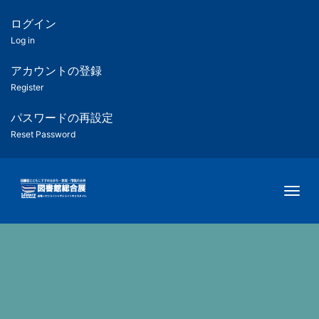
メ
イ
ログイン
匿
ン
Log in
コ
名
ン
アカウントの登録
ユ
テ
Register
ン
ー
ツ
パスワードの再設定
に
Reset Password
ザ
移
動
ー
Togg
用
メ
ニ
ュ
ー