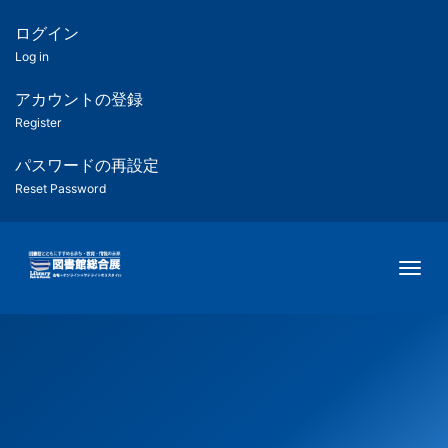
メ
イ
ログイン
匿
ン
Log in
コ
名
ン
アカウントの登録
ユ
テ
Register
ン
ー
ツ
パスワードの再設定
に
Reset Password
ザ
移
動
ー
Togg
用
メ
ニ
ュ
ー