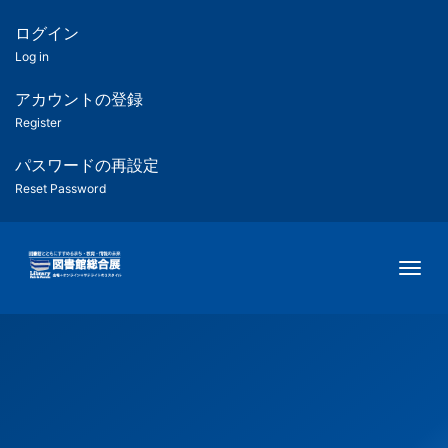
メ
イ
ログイン
匿
ン
Log in
コ
名
ン
アカウントの登録
ユ
テ
Register
ン
ー
ツ
パスワードの再設定
に
Reset Password
ザ
移
動
ー
Togg
用
メ
ニ
ュ
ー