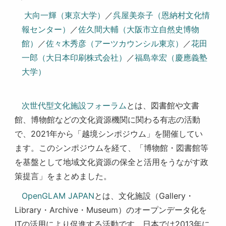
大向一輝（東京大学）
／
呉屋美奈子（恩納村文化情
報センター）
／
佐久間大輔（大阪市立自然史博物
館）
／
佐々木秀彦（アーツカウンシル東京）
／
花田
一郎（大日本印刷株式会社）
／
福島幸宏（慶應義塾
大学）
次世代型文化施設フォーラム
とは、図書館や文書
館、博物館などの文化資源機関に関わる有志の活動
で、
2021
年から「越境シンポジウム」を開催してい
ます。このシンポジウムを経て、「博物館・図書館等
を基盤として地域文化資源の保全と活用をうながす政
策提言」をまとめました。
OpenGLAM JAPAN
とは、文化施設（
Gallery
・
Library
・
Archive
・
Museum
）のオープンデータ化を
IT
の活用により促進する活動です。日本では
2013
年に