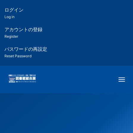
メ
イ
ログイン
匿
ン
Log in
コ
名
ン
アカウントの登録
ユ
テ
Register
ン
ー
ツ
パスワードの再設定
に
Reset Password
ザ
移
動
ー
Togg
用
メ
ニ
ュ
ー